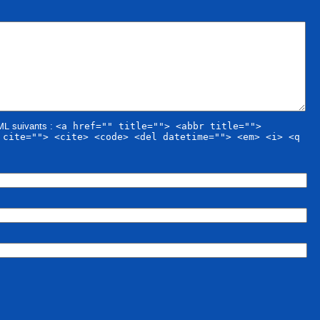
TML suivants :
<a href="" title=""> <abbr title="">
 cite=""> <cite> <code> <del datetime=""> <em> <i> <q