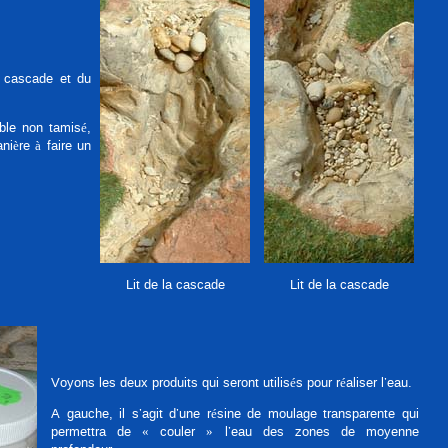
la cascade et du
ble non tamisé,
nière à faire un
Lit de la cascade
Lit de la cascade
Voyons les deux produits qui seront utilisés pour réaliser l’eau.
A gauche, il s’agit d’une résine de moulage transparente qui
permettra de « couler » l’eau des zones de moyenne