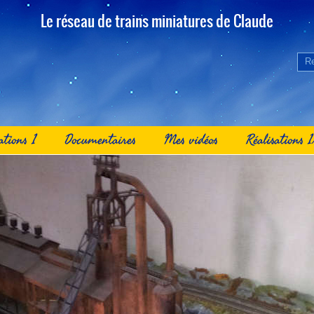
Le réseau de trains miniatures de Claude
ations 1
Documentaires
Mes vidéos
Réalisations 