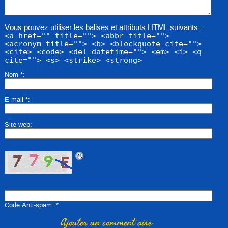
Vous pouvez utiliser les balises et attributs HTML suivants :
<a href="" title=""> <abbr title="">
<acronym title=""> <b> <blockquote cite="">
<cite> <code> <del datetime=""> <em> <i> <q
cite=""> <s> <strike> <strong>
Nom
*
E-mail
*
Site web
Code Anti-spam
*