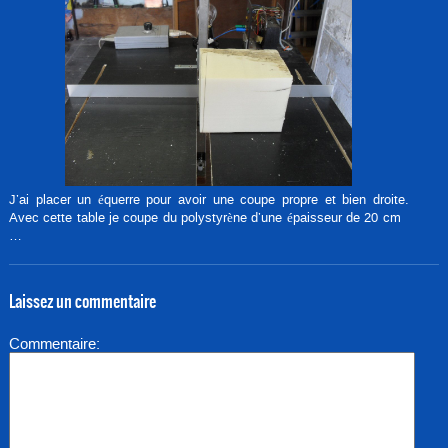
J’ai placer un équerre pour avoir une coupe propre et bien droite.
Avec cette table je coupe du polystyrène d’une épaisseur de 20 cm
…
Laissez un commentaire
Commentaire