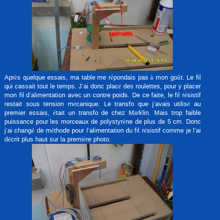
Après quelque essais, ma table me répondais pas à mon goût. Le fil
qui cassait tout le temps. J’ai donc placé des roulettes, pour y placer
mon fil d’alimentation avec un contre poids. De ce faite, le fil résistif
restait sous tension mécanique. Le transfo que j’avais utilisé au
premier essais, était un transfo de chez Märklin. Mais trop faible
puissance pour les morceaux de polystyrène de plus de 5 cm. Donc
j’ai changé de méthode pour l’alimentation du fil résistif comme je l’ai
décrit plus haut sur la première photo.