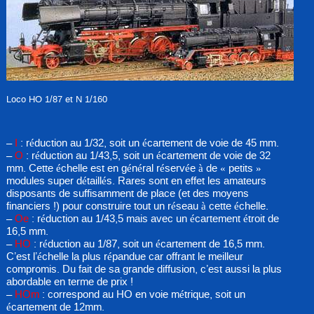
Loco HO 1/87 et N 1/160
–
I
: réduction au 1/32, soit un écartement de voie de 45 mm.
–
O
: réduction au 1/43,5, soit un écartement de voie de 32
mm. Cette échelle est en général réservée à de « petits »
modules super détaillés. Rares sont en effet les amateurs
disposants de suffisamment de place (et des moyens
financiers !) pour construire tout un réseau à cette échelle.
–
Oe
: réduction au 1/43,5 mais avec un écartement étroit de
16,5 mm.
–
HO
: réduction au 1/87, soit un écartement de 16,5 mm.
C’est l’échelle la plus répandue car offrant le meilleur
compromis. Du fait de sa grande diffusion, c’est aussi la plus
abordable en terme de prix !
–
HOm
: correspond au HO en voie métrique, soit un
écartement de 12mm.