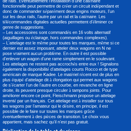
de rails. Éventuellement l’installation d’une caténaire
fonctionnelle peut permettre de créer un circuit indépendant et
donc de commander séparément deux engins moteurs, l’un
sur les deux rails, l’autre par un rail et la caténaire. Les
télécommandes digitales actuelles permettent d’éliminer ce
genre de suggestions.
– Les accessoires sont commandés en 16 volts alternatif
(aiguillages ou éclairage, hors commandes complexes).
– L’attelage est le même pour toutes les marques, même si ce
dernier est assez imposant, atteler deux wagons en N ne
pose vraiment aucun problème. En outre il est possible
d’enlever un wagon d’une rame simplement en le soulevant.
Les attelages ne restent pas accrochés entre eux ! Signalons
également la disponibilité d’attelages courts Rocco et de type
américain de marque Kadee. Le matériel récent est de plus en
plus équipé d’attelage dit à élongation qui permet aux wagons
de s’écarter l’un de l’autre en courbe, en revanche en ligne
droite, ils peuvent presque circuler à tampons joints. Pour
améliorer encore ce point, Fleischmann propose un attelage
inventé par un français. Cet attelage est à installer sur tous
les wagons par l’amateur qui le désire, en principe, il est
possible de le faire sur toutes les marques grâce
éventuellement à des pièces de transition. Le choix vous
appartient, mais sachez qu’il n’est pas gratuit.