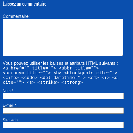
Laissez un commentaire
Commentaire
Vous pouvez utiliser les balises et attributs HTML suivants :
<a href="" title=""> <abbr title="">
<acronym title=""> <b> <blockquote cite="">
<cite> <code> <del datetime=""> <em> <i> <q
cite=""> <s> <strike> <strong>
Nom
*
E-mail
*
Site web