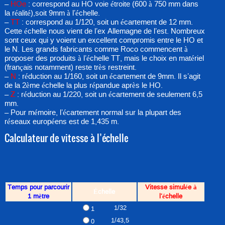
–
HOe
: correspond au HO voie étroite (600 à 750 mm dans
la réalité),soit 9mm à l’échelle.
–
TT
: correspond au 1/120, soit un écartement de 12 mm.
Cette échelle nous vient de l’ex Allemagne de l’est. Nombreux
sont ceux qui y voient un excellent compromis entre le HO et
le N. Les grands fabricants comme Roco commencent à
proposer des produits à l’échelle TT, mais le choix en matériel
(français notamment) reste très restreint.
–
N
: réduction au 1/160, soit un écartement de 9mm. Il s’agit
de la 2ème échelle la plus répandue après le HO.
–
Z
: réduction au 1/220, soit un écartement de seulement 6,5
mm.
– Pour mémoire, l’écartement normal sur la plupart des
réseaux européens est de 1,435 m.
Calculateur de vitesse à l’échelle
Temps pour parcourir
Vitesse simulée à
Échelle
1 mètre
l’échelle
1/32
1
1/43,5
0