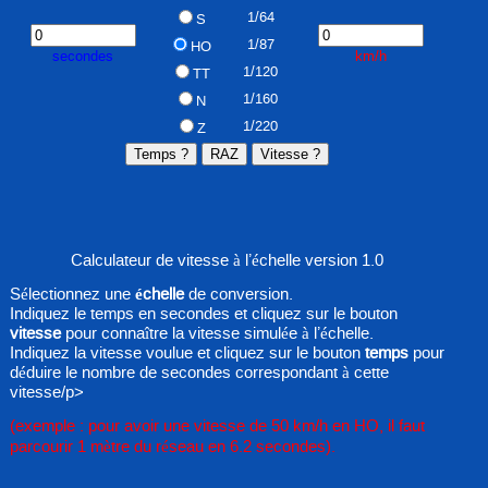
1/64
S
1/87
HO
secondes
km/h
1/120
TT
1/160
N
1/220
Z
Calculateur de vitesse à l’échelle version 1.0
Sélectionnez une
échelle
de conversion.
Indiquez le temps en secondes et cliquez sur le bouton
vitesse
pour connaître la vitesse simulée à l’échelle.
Indiquez la vitesse voulue et cliquez sur le bouton
temps
pour
déduire le nombre de secondes correspondant à cette
vitesse/p>
(exemple : pour avoir une vitesse de 50 km/h en HO, il faut
parcourir 1 mètre du réseau en 6.2 secondes).