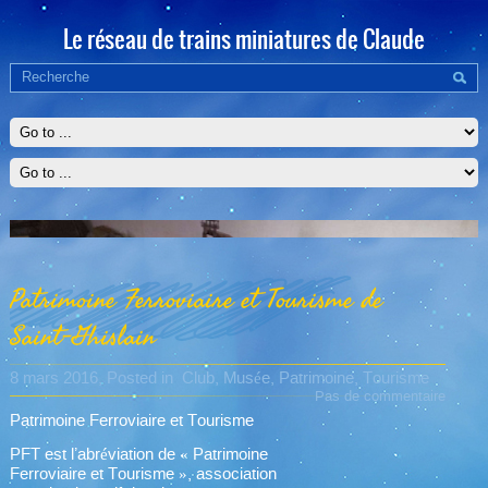
Le réseau de trains miniatures de Claude
Patrimoine Ferroviaire et Tourisme de
Saint-Ghislain
8 mars 2016
, Posted in
Club
,
Musée
,
Patrimoine
,
Tourisme
Pas de commentaire
Patrimoine Ferroviaire et Tourisme
PFT est l’abréviation de « Patrimoine
Ferroviaire et Tourisme », association