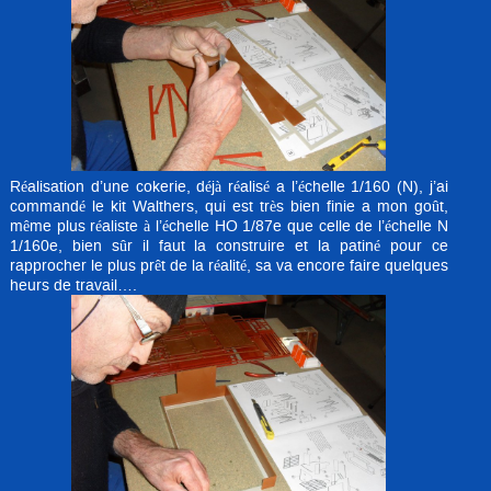
Réalisation d’une cokerie, déjà réalisé a l’échelle 1/160 (N), j’ai
commandé le kit Walthers, qui est très bien finie a mon goût,
même plus réaliste à l’échelle HO 1/87e que celle de l’échelle N
1/160e, bien sûr il faut la construire et la patiné pour ce
rapprocher le plus prêt de la réalité, sa va encore faire quelques
heurs de travail….