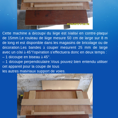
Cette machine a découpé du liège est réalisé en contre-plaqué
de 15mm.Le rouleau de liège mesure 50 cm de large sur 8 m
de long et est disponible dans les magasins de bricolage ou de
décoration.Les bandes à couper mesurent 25 mm de large
avec un côté à 45°l’opération s’effectuera donc en deux temps :
– 1 découpe en biseau à 45°.
– 1 découpe perpendiculaire.Vous pouvez bien entendu utiliser
cet appareil pour la coupe de tous
les autres matériaux support de voies.