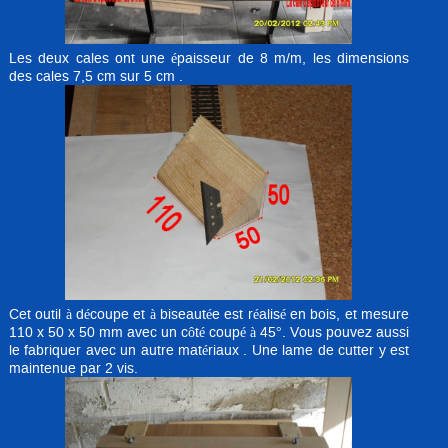
Les deux cales ont une épaisseur de 8 m/m, les dimensions
des cales 7,5 cm sur 5 cm .
Cet outil à découpe et à biseautée est réalisé en bois, et mesure
110 x 50 x 50 mm avec un côté coupé à 45°. Vous pouvez aussi
le fabriquer avec un autre matériaux . Une lame de cutter y est
maintenue par 2 vis.