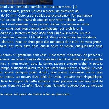
’abord vous demander combien de traverses mètres. j’ai
t. Pour ce faire, prenez un petit morceau de plasticard de
de 10 m/m. Ceux-ci sont collés transversalement l’un par rapport
». Cet accessoire servira de support pour notre isolateur. Cela
 peut d’entrainement, vous pourrez réaliser une ferrure en forme
urra servir pour bien d’autres applications. Les profilés en L
’adresse à la première page donc cher Urbia à Bruxelles. Un truc
nvertir les mesures à l’échelle HO. Pour confectionner les isolateurs,
 de diamètre. Nous en découpons des morceaux de 3 m/m. Ne vous gênez
saire, car vous allez sans aucun doute en perdre quelques-uns dans
u poteau télégraphique sont prêts, il est temps maintenant de procéder à
raverse, en tenant compte de l’épaisseur du mât et collez le plus possible
 le mât, 5 m/m environ sous la pointe. Laissez ensuite sécher le poteau
temps suffisant de durcir, tout ceci reste finalement très fragile. La colle
 ajouter quelques petits détails, pour rendre l’ensemble encore plus
s au poteau, au moyen d’une bride.En réalité, certains mât télégraphiques
ue. Pour le support de cette armature, nous prenons un morceau rond de
ngueur d’environ 20 m/m. Nous allons réchauffer quelque peu ce morceau
le risque soit grand de mettre le feu au plasticard…