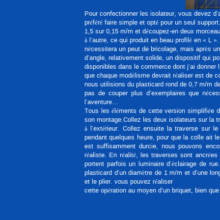
Pour confectionner les isolateur, vous devez d
préféré faire simple et opté pour un seul suppor
1,5 sur 0,15 m/m et découpez-en deux morceau 
à l’autre, ce qui produit en beau profilé en « L 
nécessitera un peut de bricolage, mais après un
d’angle, relativement solide, un dispositif qui po
disponibles dans le commerce dont j’ai donner l
que chaque modélisme devrait réaliser est de co
nous utilisions du plasticard rond de 0,7 m/m
pas de couper plus d’exemplaires que néces
l’aventure…
Tous les éléments de cette version simplifiée d
son montage.Collez les deux isolateurs sur la t
à l’extérieur. Collez ensuite la traverse sur
pendant quelques heure, pour que la colle ait le 
est suffisamment durcie, nous pouvons encore
réaliste. En réalité, les traverses sont ancrée
portent parfois un luminaire d’éclairage de r
plasticard d’un diamètre de 1 m/m et d’une lo
et le plier. vous pouvez réaliser
cette opération au moyen d’un briquet, bien que 