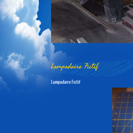
1
2
3
4
5
Lampadaire Fictif
Lampadaire Fictif