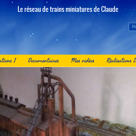
Le réseau de trains miniatures de Claude
ations 1
Documentaires
Mes vidéos
Réalisations 