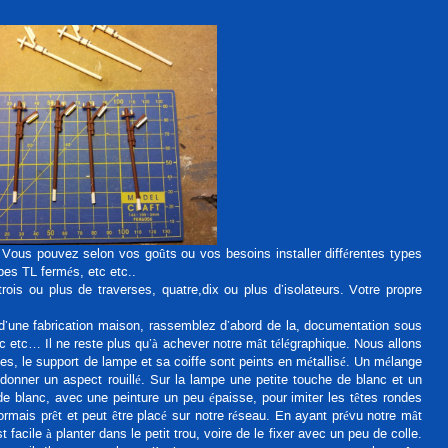
 Vous pouvez selon vos goûts ou vos besoins installer différentes types
bes TL fermés, etc etc..
rois ou plus de traverses, quatre,dix ou plus d’isolateurs. Votre propre
 d’une fabrication maison, rassemblez d’abord de la, documentation sous
tc etc… Il ne reste plus qu’à achever notre mât télégraphique. Nous allons
ues, le support de lampe et sa coiffe sont peints en métallisé. Un mélange
 donner un aspect rouillé. Sur la lampe une petite touche de blanc et un
de blanc, avec une peinture un peu épaisse, pour imiter les têtes rondes
ormais prêt et peut être placé sur notre réseau. En ayant prévu notre mât
 facile à planter dans le petit trou, voire de le fixer avec un peu de colle.