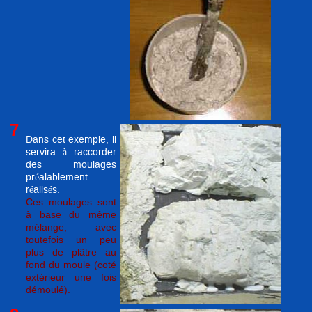
7
Dans cet exemple, il
servira à raccorder
des moulages
préalablement
réalisés.
Ces moulages sont
à base du même
mélange, avec
toutefois un peu
plus de plâtre au
fond du moule (coté
extérieur une fois
démoulé).