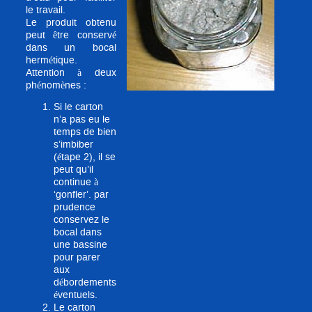
le travail.
Le produit obtenu
peut être conservé
dans un bocal
hermétique.
Attention à deux
phénomènes :
Si le carton
n’a pas eu le
temps de bien
s’imbiber
(étape 2), il se
peut qu’il
continue à
‘gonfler’. par
prudence
conservez le
bocal dans
une bassine
pour parer
aux
débordements
éventuels.
Le carton