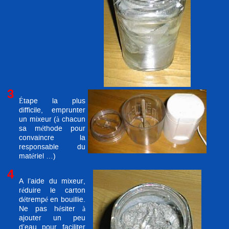
3
Étape la plus
difficile, emprunter
un mixeur (à chacun
sa méthode pour
convaincre la
responsable du
matériel …)
4
A l’aide du mixeur,
réduire le carton
détrempé en bouillie.
Ne pas hésiter à
ajouter un peu
d’eau pour faciliter