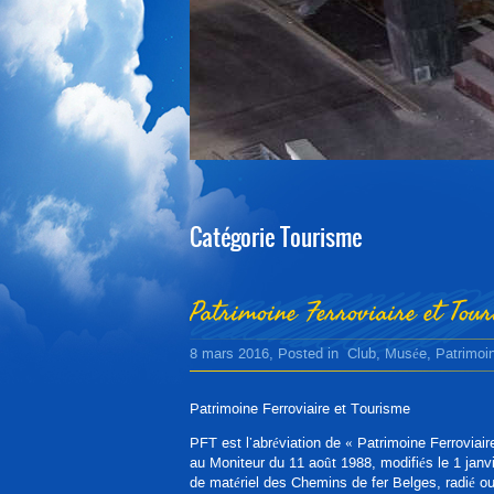
1
2
3
4
5
Catégorie Tourisme
Patrimoine Ferroviaire et Tou
8 mars 2016
, Posted in
Club
,
Musée
,
Patrimoi
Patrimoine Ferroviaire et Tourisme
PFT est l’abréviation de « Patrimoine Ferroviair
au Moniteur du 11 août 1988, modifiés le 1 janvie
de matériel des Chemins de fer Belges, radié ou 