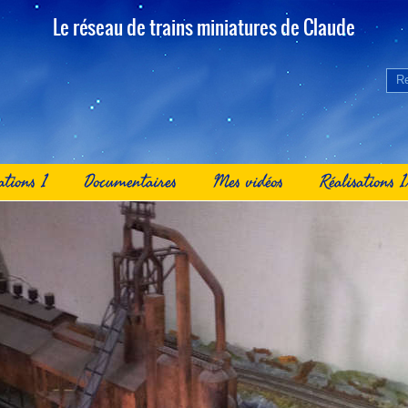
Le réseau de trains miniatures de Claude
ations 1
Documentaires
Mes vidéos
Réalisations 