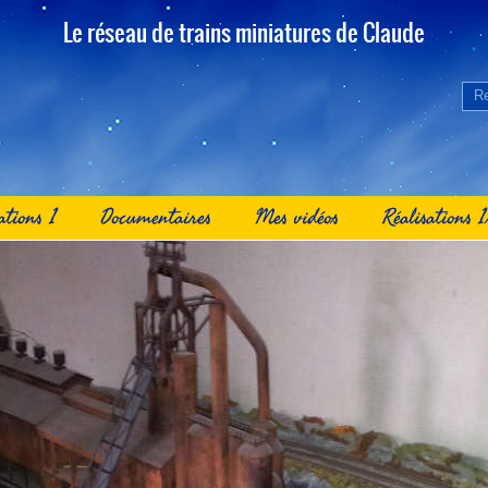
Le réseau de trains miniatures de Claude
ations 1
Documentaires
Mes vidéos
Réalisations 