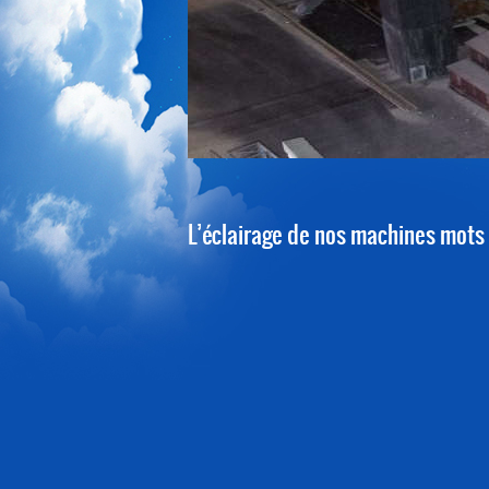
1
2
3
4
5
L’éclairage de nos machines mots 