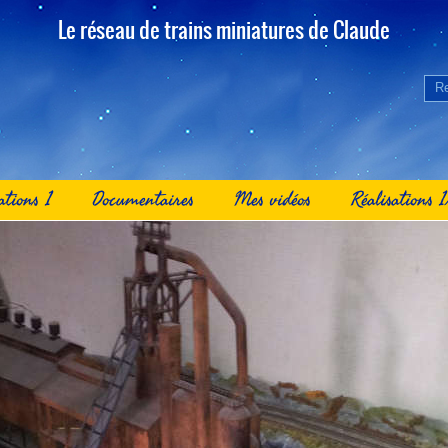
Le réseau de trains miniatures de Claude
ations 1
Documentaires
Mes vidéos
Réalisations 