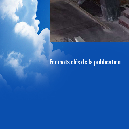
1
2
3
4
5
Fer mots clés de la publication