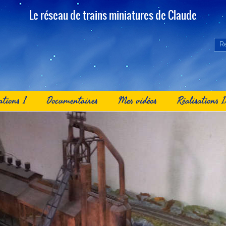
Le réseau de trains miniatures de Claude
ations 1
Documentaires
Mes vidéos
Réalisations 