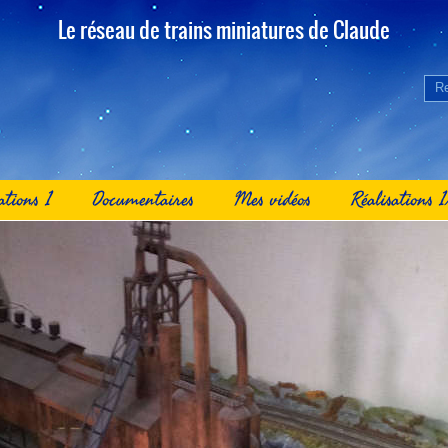
Le réseau de trains miniatures de Claude
ations 1
Documentaires
Mes vidéos
Réalisations 